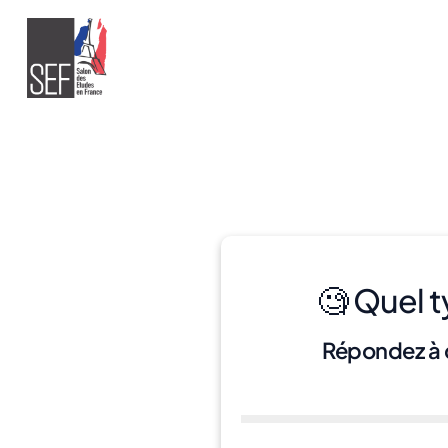
🧐 Quel 
Répondez à q