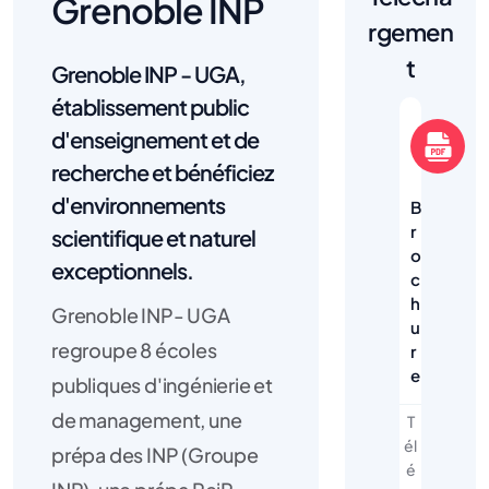
Grenoble INP
rgemen
t
Grenoble INP - UGA,
établissement public
d'enseignement et de
recherche et bénéficiez
d'environnements
B
r
scientifique et naturel
o
exceptionnels.
c
h
Grenoble INP- UGA
u
regroupe 8 écoles
r
e
publiques d'ingénierie et
de management, une
T
él
prépa des INP (Groupe
é