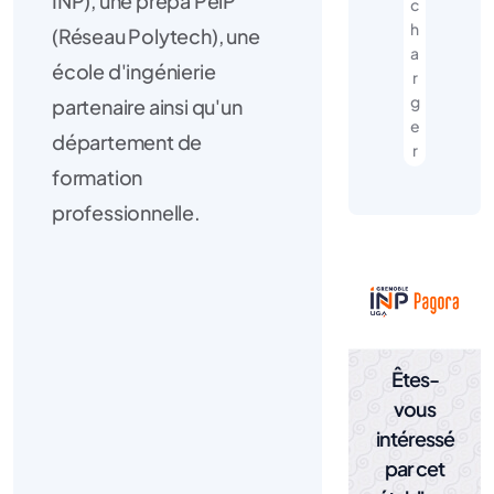
INP), une prépa PeiP
c
h
(Réseau Polytech), une
a
école d'ingénierie
r
g
partenaire ainsi qu'un
e
département de
r
formation
professionnelle.
Êtes-
vous
intéressé
par cet