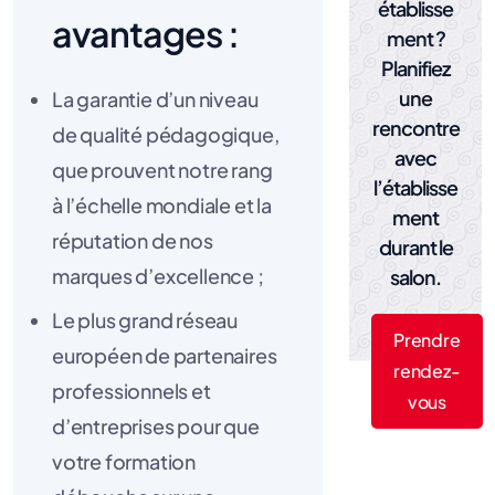
établisse
avantages :
ment ?
Planifiez
une
La garantie d’un niveau
rencontre
de qualité pédagogique,
avec
que prouvent notre rang
l’établisse
à l’échelle mondiale et la
ment
réputation de nos
durant le
marques d’excellence ;
salon.
Le plus grand réseau
Prendre
européen de partenaires
rendez-
professionnels et
vous
d’entreprises pour que
votre formation