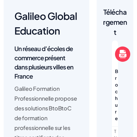
Télécha
Galileo Global
rgemen
Education
t
Un réseau d’écoles de
commerce présent
dans plusieurs villes en
B
France
r
o
Galileo Formation
c
Professionnelle propose
h
u
des solutions BtoBtoC
r
de formation
e
professionnelle sur les
T