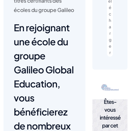
titres certifiants des
él
é
écoles du groupe Galileo
c
h
En rejoignant
a
r
une école du
g
e
groupe
r
Galileo Global
Education,
vous
Êtes-
bénéficierez
vous
intéressé
de nombreux
par cet