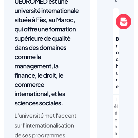
UEUROMED est une
université internationale
située à Fès, au Maroc,
qui offre une formation
supérieure de qualité
B
r
dans des domaines
o
comme le
c
management, la
h
u
finance, le droit, le
r
commerce
e
international, et les
T
sciences sociales.
él
é
L’université met l'accent
c
sur l'internationalisation
h
a
de ses programmes