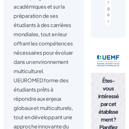
r
académiques et sur la
g
e
préparation de ses
r
étudiants à des carrières
mondiales, tout en leur
offrant les compétences
nécessaires pour évoluer
dans un environnement
multiculturel.
UEUROMED forme des
Êtes-
vous
étudiants prêts à
intéressé
répondre aux enjeux
par cet
globaux et multiculturels,
établisse
tout en développant une
ment ?
approche innovante du
Planifiez