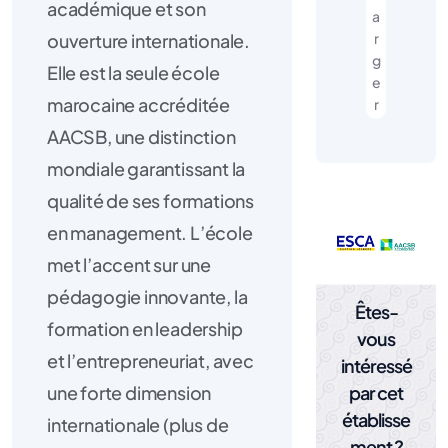
académique et son
a
ouverture internationale.
r
g
Elle est la seule école
e
marocaine accréditée
r
AACSB, une distinction
mondiale garantissant la
qualité de ses formations
en management. L’école
met l’accent sur une
pédagogie innovante, la
Êtes-
formation en leadership
vous
et l’entrepreneuriat, avec
intéressé
par cet
une forte dimension
établisse
internationale (plus de
ment ?