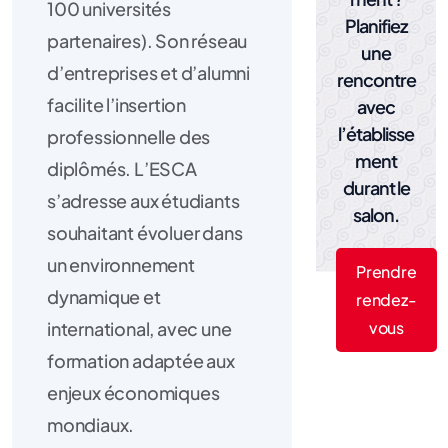
100 universités
Planifiez
partenaires). Son réseau
une
d’entreprises et d’alumni
rencontre
facilite l’insertion
avec
l’établisse
professionnelle des
ment
diplômés. L’ESCA
durant le
s’adresse aux étudiants
salon.
souhaitant évoluer dans
un environnement
Prendre
dynamique et
rendez-
vous
international, avec une
formation adaptée aux
enjeux économiques
mondiaux.