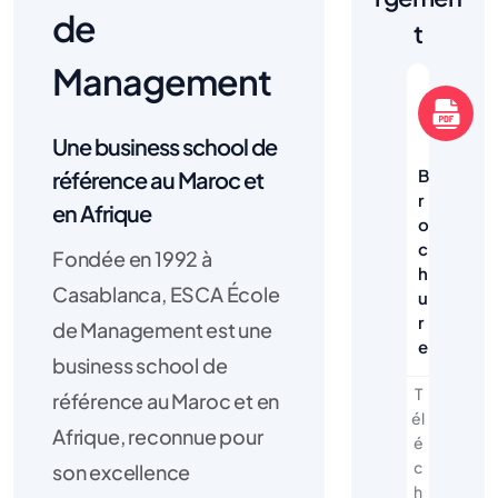
de
t
Management
Une business school de
B
référence au Maroc et
r
en Afrique
o
c
Fondée en 1992 à
h
Casablanca, ESCA École
u
r
de Management est une
e
business school de
T
référence au Maroc et en
él
Afrique, reconnue pour
é
c
son excellence
h