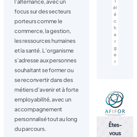
l’alternance, avec un
T
él
focus sur des secteurs
é
porteurs comme le
c
h
commerce, la gestion,
a
les ressources humaines
r
g
et la santé. L’organisme
e
s’adresse aux personnes
r
souhaitant se former ou
se reconvertir dans des
métiers d’avenir et à forte
employabilité, avec un
accompagnement
personnalisé tout au long
Êtes-
du parcours.
vous