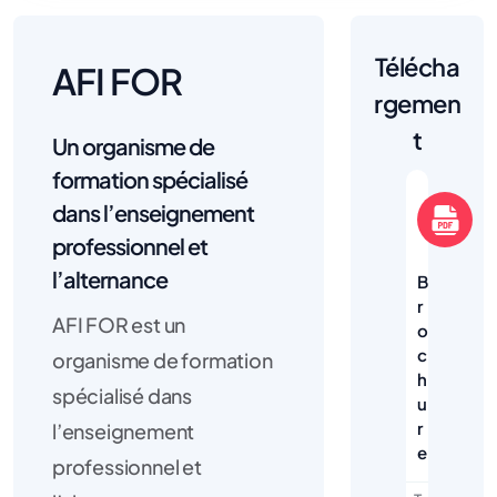
Télécha
AFI FOR
rgemen
t
Un organisme de
formation spécialisé
dans l’enseignement
professionnel et
l’alternance
B
r
AFI FOR est un
o
c
organisme de formation
h
spécialisé dans
u
r
l’enseignement
e
professionnel et