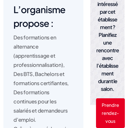
intéressé
L’organisme
par cet
établisse
propose :
ment ?
Planifiez
Des formations en
une
alternance
rencontre
(apprentissage et
avec
professionnalisation),
l’établisse
ment
Des BTS, Bachelors et
durant le
formations certifiantes,
salon.
Des formations
continues pour les
Prendre
salariés et demandeurs
rendez-
d’emploi.
vous